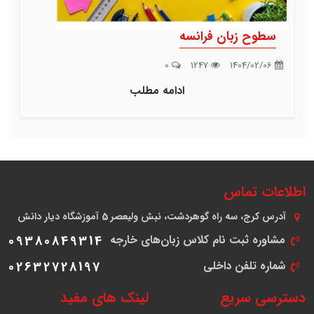
سطوح زبان فرانسه
0
1247
1404/02/06
ادامه مطلب
اطلاعات تماس
آدرس
کرج، سه راه گوهردشت، نبش ولیعصر 5 آموزشگاه دیار دانش
مشاوره ثبت نام کلاس زبان‌های خارجه
09380849314
شماره تلفن داخلی
02632728197
دسترسی سریع
لینک های مفید