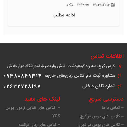
0
1247
1404/02/06
ادامه مطلب
اطلاعات تماس
آدرس
کرج، سه راه گوهردشت، نبش ولیعصر 5 آموزشگاه دیار دانش
مشاوره ثبت نام کلاس زبان‌های خارجه
09380849314
شماره تلفن داخلی
02632728197
دسترسی سریع
لینک های مفید
تماس با ما
کلاس های آنلاین آزمون یوس
کلاس های یوس در کرج
YOS
کلاس های یوس در تهران
کلاس های زبان فرانسه