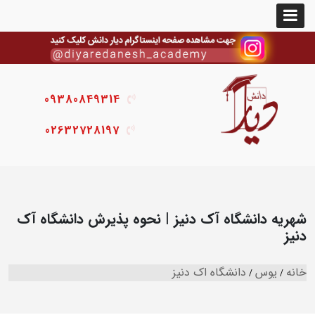
09380849314
02632728197
شهریه دانشگاه آک دنیز | نحوه پذیرش دانشگاه آک
دنیز
خانه
یوس
دانشگاه اک دنیز