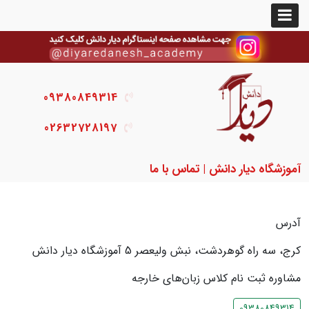
09380849314
02632728197
آموزشگاه دیار دانش | تماس با ما
آدرس
کرج، سه راه گوهردشت، نبش ولیعصر 5 آموزشگاه دیار دانش
مشاوره ثبت نام کلاس زبان‌های خارجه
09380849314