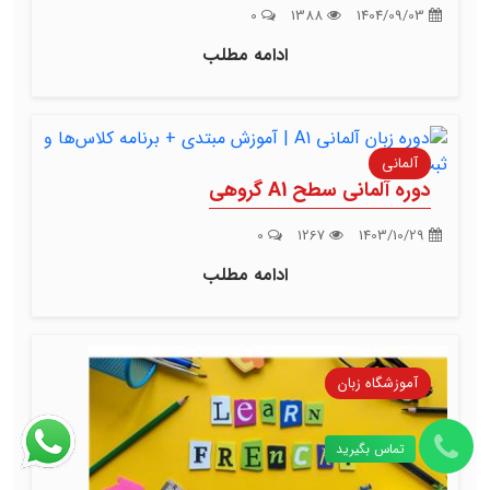
0
1388
1404/09/03
ادامه مطلب
آلمانی
دوره آلمانی سطح A1 گروهی
0
1267
1403/10/29
ادامه مطلب
آموزشگاه زبان
تماس بگیرید