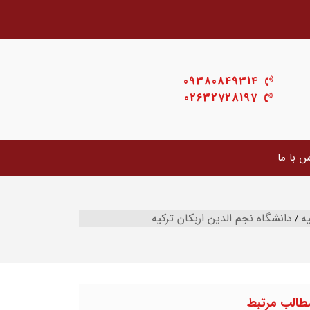
09380849314
02632728197
س با ما
ه
دانشگاه نجم الدین اربکان ترکیه
طالب مرتبط