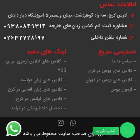
اطلاعات تماس
آدرس
کرج، سه راه گوهردشت، نبش ولیعصر 5 آموزشگاه دیار دانش
مشاوره ثبت نام کلاس زبان‌های خارجه
09380849314
شماره تلفن داخلی
02632728197
دسترسی سریع
لینک های مفید
تماس با ما
کلاس های آنلاین آزمون یوس
کلاس های یوس در کرج
YOS
کلاس های یوس در تهران
کلاس های زبان فرانسه
آزمون یوس
کلاس های زبان آلمانی در کرج
کلاس های آیلتس در کرج
تحصیل دندانپزشکی در ترکیه
تماس بگیرید
تمام حقوق برای صاحب سایت محفوظ می باشد.