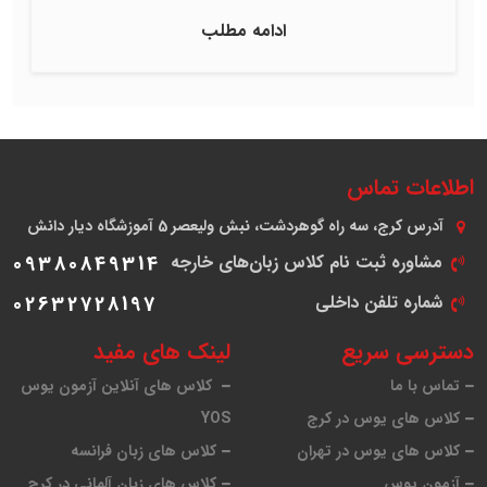
ادامه مطلب
اطلاعات تماس
آدرس
کرج، سه راه گوهردشت، نبش ولیعصر 5 آموزشگاه دیار دانش
مشاوره ثبت نام کلاس زبان‌های خارجه
09380849314
شماره تلفن داخلی
02632728197
دسترسی سریع
لینک های مفید
تماس با ما
کلاس های آنلاین آزمون یوس
کلاس های یوس در کرج
YOS
کلاس های یوس در تهران
کلاس های زبان فرانسه
آزمون یوس
کلاس های زبان آلمانی در کرج