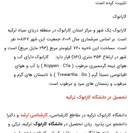
تثبیت کرده است.
کارابوک
کارابوک یک شهر و مرکز استان کارابوک در منطقه دریای سیاه ترکیه
است. بر اساس سرشماری سال 2009، جمعیت این شهر 108167 نفر
است. مساحت این ناحیه 760 کیلومتر مربع (293 مایل مربع) است و
شهر در ارتفاع 354 متری (1161) قرار دارد. کارابوک دارای آب و
هوای نیمه گرمسیری مرطوب ( Köppen : Cfa ) یا آب و هوای
اقیانوسی نسبتاً گرم ( Trewartha : Do ) با تابستان های گرم و
مرطوب و زمستان های سرد و مرطوب است.
تحصیل در دانشگاه کارابوک ترکیه
کارشناسی ارشد
دانشگاه کارابوک ترکیه در مقاطع کارشناسی،
و دکترا
دانشجو می پذیرد. زبان تحصیل در
دانشگاه کارابوک
ترکیه، ترکی و
در برخی رشته ها انگلیسی می باشد. کسانی که قصد تحصیل در