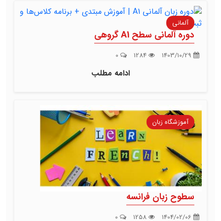
آلمانی
دوره آلمانی سطح A1 گروهی
0
1284
1403/10/29
ادامه مطلب
آموزشگاه زبان
سطوح زبان فرانسه
0
1258
1404/02/06