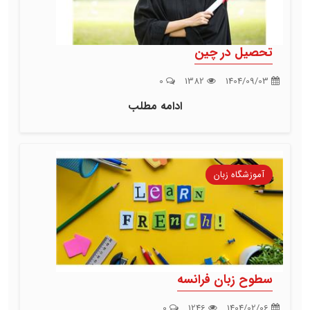
تحصیل در چین
0
1382
1404/09/03
ادامه مطلب
آموزشگاه زبان
سطوح زبان فرانسه
0
1246
1404/02/06