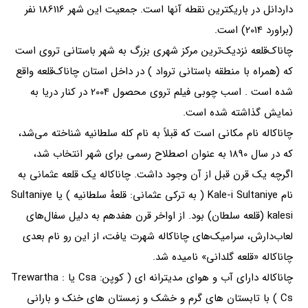
داردانل در باریکترین نقطه آنها است. جمعیت این شهر 186116 نفر
(براورد 2014) است.
چاناک‌قلعه نزدیک‌ترین مرکز شهری بزرگ به شهر باستانی تروی است
که (همراه با منطقه باستانی ترواد ) در داخل استان چاناک‌قلعه واقع
شده است . اسب چوبی فیلم تروی محصول 2004 در کنار دریا به
نمایش گذاشته شده است.
چاناکاله نام مکانی است که قبلاً به نام کله سلطانیه شناخته می‌شد،
که در سال 1890 به عنوان اصطلاح رسمی برای شهر انتخاب شد،
اگرچه یک قرن قبل از آن وجود داشت. چاناکاله یک قلعه عثمانی به
نام Kale-i Sultaniye ( به ترکی عثمانی: قلعهٔ سلطانیه ) یا Sultaniye
kalesi (قلعه سلطان) بود. از اواخر قرن هفدهم به دلیل سفال‌های
لعاب‌دارش، سرامیک‌های چاناکاله شهرت یافت، از این رو نام بعدی
چاناکاله «قلعه گلدانی» نامیده شد.
چاناکاله دارای آب و هوای مدیترانه ای ( کوپن: Csa یا Trewartha :
Cs ) با تابستان های گرم و خشک و زمستان های خنک و بارانی