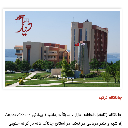
چاناکاله ترکیه
چاناکاله (تلفظ[tʃaˈnakkale] ، سابقاً داردانلیا ( یونانی : Δαρδανέλλια
)، شهر و بندر دریایی در ترکیه در استان چاناک کاله در کرانه جنوبی