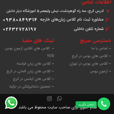
اطلاعات تماس
آدرس
کرج، سه راه گوهردشت، نبش ولیعصر 5 آموزشگاه دیار دانش
مشاوره ثبت نام کلاس زبان‌های خارجه
09380849314
شماره تلفن داخلی
02632728197
دسترسی سریع
لینک های مفید
تماس با ما
کلاس های آنلاین آزمون یوس
کلاس های یوس در کرج
YOS
کلاس های یوس در تهران
کلاس های زبان فرانسه
آزمون یوس
کلاس های زبان آلمانی در کرج
کلاس های آیلتس در کرج
تحصیل دندانپزشکی در ترکیه
تماس بگیرید
تمام حقوق برای صاحب سایت محفوظ می باشد.