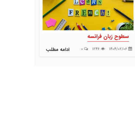
سطوح زبان فرانسه
1404/02/06
1246
0
ادامه مطلب