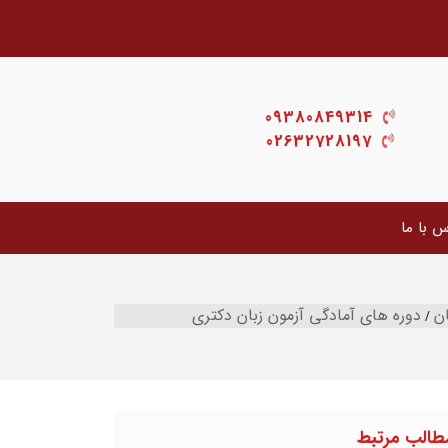
09380849314
02632728197
س با ما
ان
دوره های آمادگی آزمون زبان دکتری
طالب مرتبط