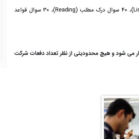
این آزمون شامل 30 سوال شنیداری (Listening)، 40 سوال درک مطلب (Reading)، 30 سوال قواعد
 بار در طول سال برگزار می شود و هیچ محدودیتی از نظر تعداد دفعات شرکت