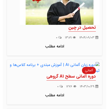
تحصیل در چین
0
1389
1404/09/03
ادامه مطلب
آلمانی
دوره آلمانی سطح A1 گروهی
0
1276
1403/10/29
ادامه مطلب