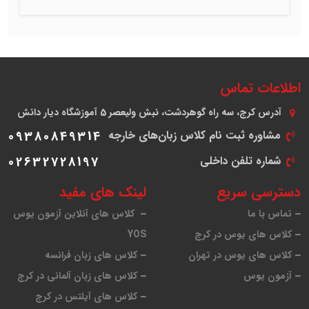
اطلاعات تماس
آدرس
کرج، سه راه گوهردشت، نبش ولیعصر 5 آموزشگاه دیار دانش
مشاوره ثبت نام کلاس زبان‌های خارجه
09380849314
شماره تلفن داخلی
02632728197
دسترسی سریع
لینک های مفید
تماس با ما
کلاس های آنلاین آزمون یوس
کلاس های یوس در کرج
YOS
کلاس های یوس در تهران
کلاس های زبان فرانسه
آزمون یوس
کلاس های زبان آلمانی در کرج
کلاس های آیلتس در کرج