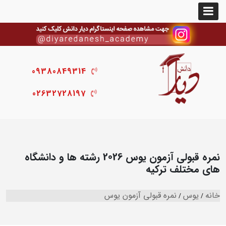
09380849314
02632728197
نمره قبولی آزمون یوس 2026 رشته ها و دانشگاه
های مختلف ترکیه
خانه
یوس
نمره قبولی آزمون یوس