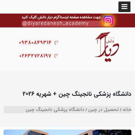
09380849314
02632728197
دانشگاه پزشکی نانجینگ چین + شهریه 2026
خانه
تحصیل در چین
دانشگاه پزشکی نانجینگ چین