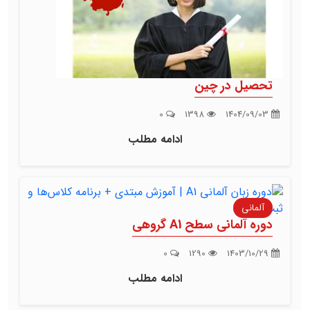
تحصیل در چین
0
1398
1404/09/03
ادامه مطلب
آلمانی
دوره آلمانی سطح A1 گروهی
0
1290
1403/10/29
ادامه مطلب