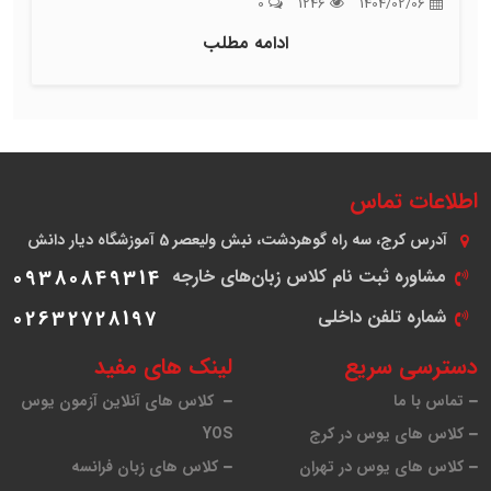
0
1246
1404/02/06
ادامه مطلب
اطلاعات تماس
آدرس
کرج، سه راه گوهردشت، نبش ولیعصر 5 آموزشگاه دیار دانش
مشاوره ثبت نام کلاس زبان‌های خارجه
09380849314
شماره تلفن داخلی
02632728197
دسترسی سریع
لینک های مفید
تماس با ما
کلاس های آنلاین آزمون یوس
کلاس های یوس در کرج
YOS
کلاس های یوس در تهران
کلاس های زبان فرانسه