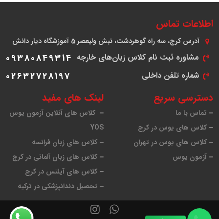
اطلاعات تماس
آدرس
کرج، سه راه گوهردشت، نبش ولیعصر 5 آموزشگاه دیار دانش
مشاوره ثبت نام کلاس زبان‌های خارجه
09380849314
شماره تلفن داخلی
02632728197
دسترسی سریع
لینک های مفید
تماس با ما
کلاس های آنلاین آزمون یوس
کلاس های یوس در کرج
YOS
کلاس های یوس در تهران
کلاس های زبان فرانسه
آزمون یوس
کلاس های زبان آلمانی در کرج
کلاس های آیلتس در کرج
تحصیل دندانپزشکی در ترکیه