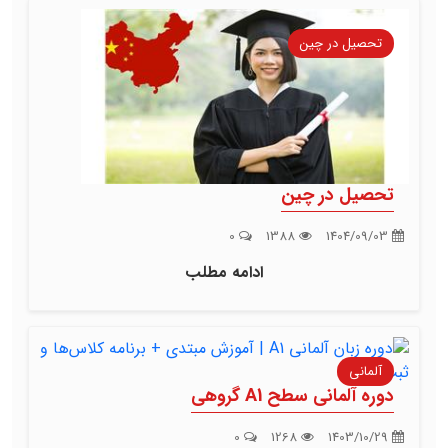
تحصیل در چین
تحصیل در چین
0
1388
1404/09/03
ادامه مطلب
آلمانی
دوره آلمانی سطح A1 گروهی
0
1268
1403/10/29