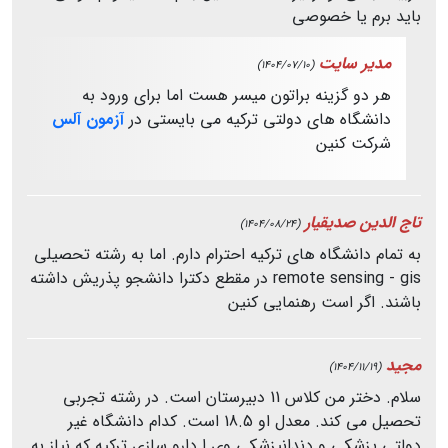
باید برم یا خصوصی
مدیر سایت
(1404/07/10)
هر دو گزینه براتون میسر هست اما برای ورود به
دانشگاه های دولتی ترکیه می بایستی در
آزمون آلس
شرکت کنین
تاج الدین صدیقیار
(1404/08/24)
به تمام دانشگاه های ترکیه احترام دارم. اما به رشته تحصیلی
remote sensing - gis در مقطع دکترا دانشجو پذریش داشته
باشند. اگر است رهنمایی کنین
مجید
(1404/11/19)
سلام. دختر من کلاس 11 دبیرستان است. در رشته تجربی
تحصیل می کند. معدل او 18.5 است. کدام دانشگاه غیر
دولتی پزشکی و دندانپزشکی وی ا دارو سازی ترکیه که نیاز به