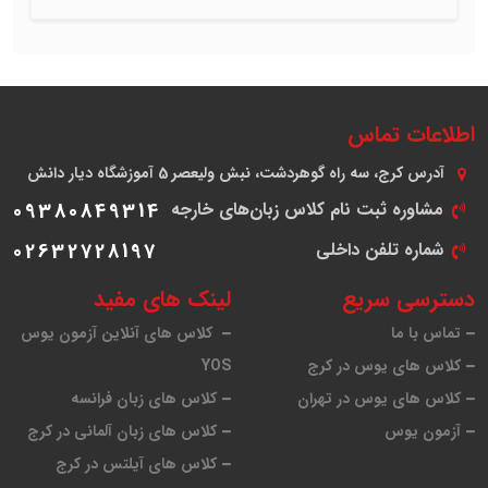
اطلاعات تماس
آدرس
کرج، سه راه گوهردشت، نبش ولیعصر 5 آموزشگاه دیار دانش
مشاوره ثبت نام کلاس زبان‌های خارجه
09380849314
شماره تلفن داخلی
02632728197
دسترسی سریع
لینک های مفید
تماس با ما
کلاس های آنلاین آزمون یوس
کلاس های یوس در کرج
YOS
کلاس های یوس در تهران
کلاس های زبان فرانسه
آزمون یوس
کلاس های زبان آلمانی در کرج
کلاس های آیلتس در کرج