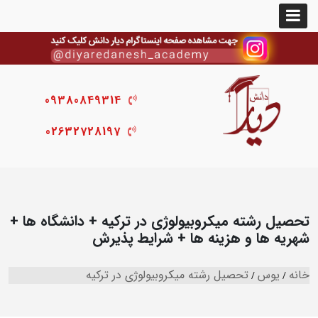
09380849314
02632728197
تحصیل رشته میکروبیولوژی در ترکیه + دانشگاه ها +
شهریه ها و هزینه ها + شرایط پذیرش
خانه
یوس
تحصیل رشته میکروبیولوژی در ترکیه