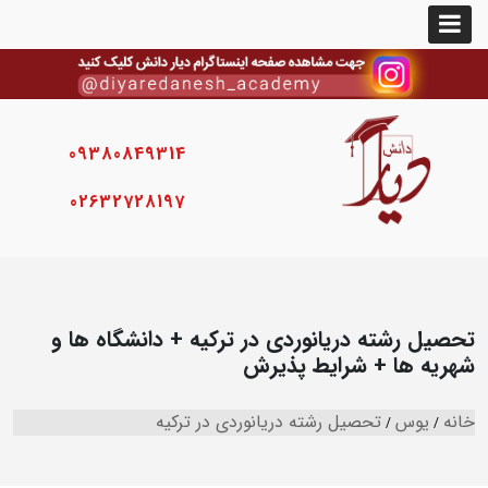
09380849314
02632728197
تحصیل رشته دریانوردی در ترکیه + دانشگاه ها و
شهریه ها + شرایط پذیرش
خانه
یوس
تحصیل رشته دریانوردی در ترکیه