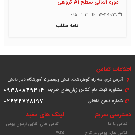
دوره آلمانی سطح A1 گروهی
0
1232
1403/10/29
ادامه مطلب
اطلاعات تماس
آدرس
کرج، سه راه گوهردشت، نبش ولیعصر 5 آموزشگاه دیار دانش
مشاوره ثبت نام کلاس زبان‌های خارجه
09380849314
شماره تلفن داخلی
02632728197
دسترسی سریع
لینک های مفید
تماس با ما
کلاس های آنلاین آزمون یوس
کلاس های یوس در کرج
YOS