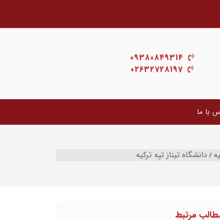
09380849314
02632728197
س با ما
ه
دانشگاه تیناز تپه ترکیه
طالب مرتبط