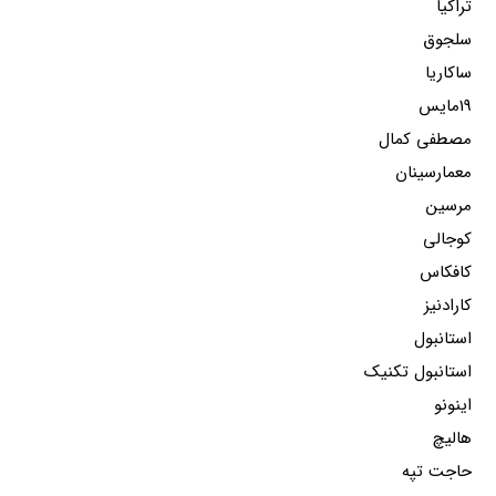
تراکیا
سلجوق
ساکاریا
19مایس
مصطفی کمال
معمارسینان
مرسین
کوجالی
کافکاس
کارادنیز
استانبول
استانبول تکنیک
اینونو
هالیچ
حاجت تپه