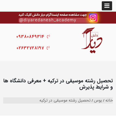
09380849314
02632728197
تحصیل رشته موسیقی در ترکیه + معرفی دانشگاه ها
و شرایط پذیرش
خانه
یوس
تحصیل رشته موسیقی در ترکیه