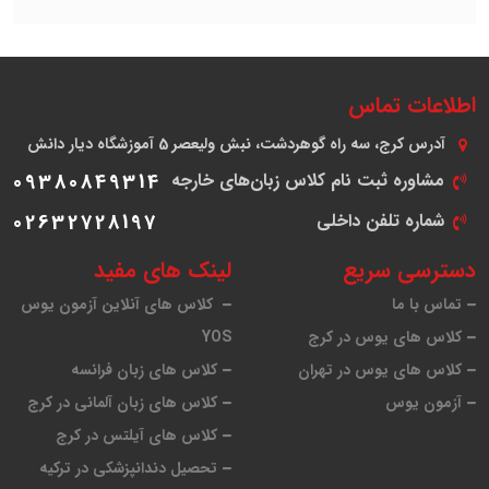
اطلاعات تماس
آدرس
کرج، سه راه گوهردشت، نبش ولیعصر 5 آموزشگاه دیار دانش
مشاوره ثبت نام کلاس زبان‌های خارجه
09380849314
شماره تلفن داخلی
02632728197
دسترسی سریع
لینک های مفید
تماس با ما
کلاس های آنلاین آزمون یوس
کلاس های یوس در کرج
YOS
کلاس های یوس در تهران
کلاس های زبان فرانسه
آزمون یوس
کلاس های زبان آلمانی در کرج
کلاس های آیلتس در کرج
تحصیل دندانپزشکی در ترکیه